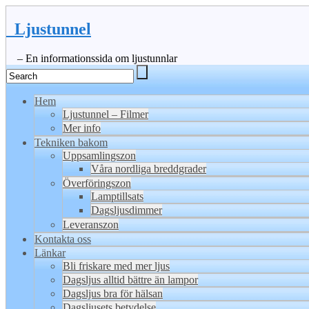
Ljustunnel
– En informationssida om ljustunnlar
Hem
Ljustunnel – Filmer
Mer info
Tekniken bakom
Uppsamlingszon
Våra nordliga breddgrader
Överföringszon
Lamptillsats
Dagsljusdimmer
Leveranszon
Kontakta oss
Länkar
Bli friskare med mer ljus
Dagsljus alltid bättre än lampor
Dagsljus bra för hälsan
Dagsljusets betydelse