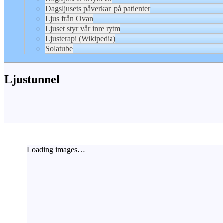
Dagsljusets påverkan på patienter
Ljus från Ovan
Ljuset styr vår inre rytm
Ljusterapi (Wikipedia)
Solatube
Ljustunnel
Loading images…