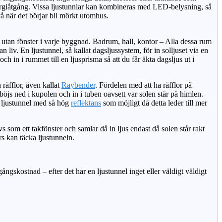
ergiåtgång. Vissa ljustunnlar kan kombineras med LED-belysning, så
vå när det börjar bli mörkt utomhus.
 utan fönster i varje byggnad. Badrum, hall, kontor – Alla dessa rum
n liv. En ljustunnel, så kallat dagsljussystem, för in solljuset via en
 och in i rummet till en ljusprisma så att du får äkta dagsljus ut i
räfflor, även kallat
Raybender
. Fördelen med att ha räfflor på
 böjs ned i kupolen och in i tuben oavsett var solen står på himlen.
en ljustunnel med så hög
reflektans
som möjligt då detta leder till mer
s som ett takfönster och samlar då in ljus endast då solen står rakt
rs kan täcka ljustunneln.
ångskostnad – efter det har en ljustunnel inget eller väldigt väldigt