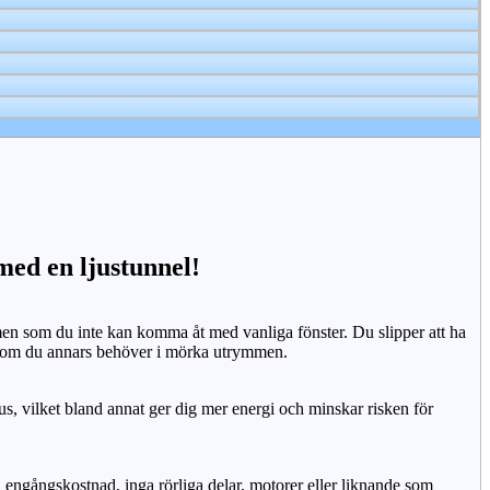
 med en ljustunnel!
n som du inte kan komma åt med vanliga fönster. Du slipper att ha
 som du annars behöver i mörka utrymmen.
us, vilket bland annat ger dig mer energi och minskar risken för
n engångskostnad, inga rörliga delar, motorer eller liknande som