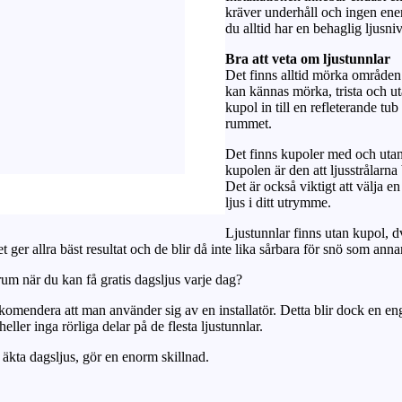
kräver underhåll och ingen en
du alltid har en behaglig ljusni
Bra att veta om ljustunnlar
Det finns alltid mörka områden
kan kännas mörka, trista och uta
kupol in till en refleterande tub
rummet.
Det finns kupoler med och utan 
kupolen är den att ljusstrålarna
Det är också viktigt att välja 
ljus i ditt utrymme.
Ljustunnlar finns utan kupol, dv
ger allra bäst resultat och de blir då inte lika sårbara för snö som anna
rum när du kan få gratis dagsljus varje dag?
rekomendera att man använder sig av en installatör. Detta blir dock en eng
eller inga rörliga delar på de flesta ljustunnlar.
 äkta dagsljus, gör en enorm skillnad.