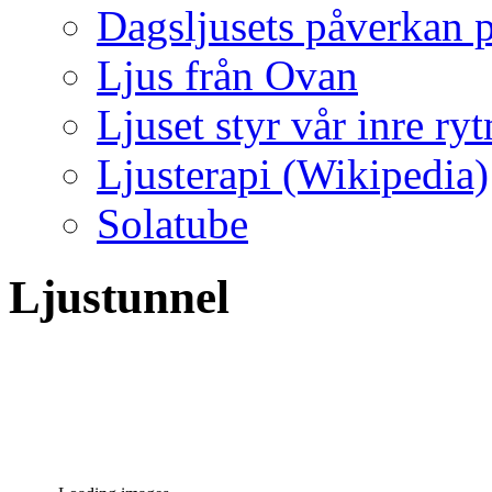
Dagsljusets påverkan p
Ljus från Ovan
Ljuset styr vår inre ry
Ljusterapi (Wikipedia)
Solatube
Ljustunnel