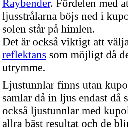
Raybender
. Fördelen med at
ljusstrålarna böjs ned i kup
solen står på himlen.
Det är också viktigt att väl
reflektans
som möjligt då dett
utrymme.
Ljustunnlar finns utan kupo
samlar då in ljus endast då s
också ljustunnlar med kupo
allra bäst resultat och de bl