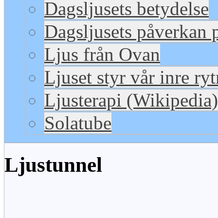
Dagsljusets betydelse
Dagsljusets påverkan p
Ljus från Ovan
Ljuset styr vår inre ry
Ljusterapi (Wikipedia)
Solatube
Ljustunnel