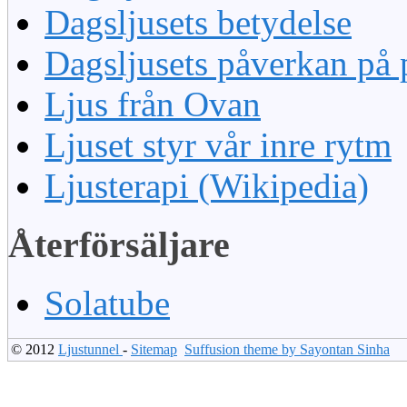
Dagsljusets betydelse
Dagsljusets påverkan på 
Ljus från Ovan
Ljuset styr vår inre rytm
Ljusterapi (Wikipedia)
Återförsäljare
Solatube
© 2012
Ljustunnel
-
Sitemap
Suffusion theme by Sayontan Sinha