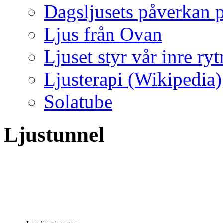
Dagsljusets påverkan p
Ljus från Ovan
Ljuset styr vår inre ry
Ljusterapi (Wikipedia)
Solatube
Ljustunnel