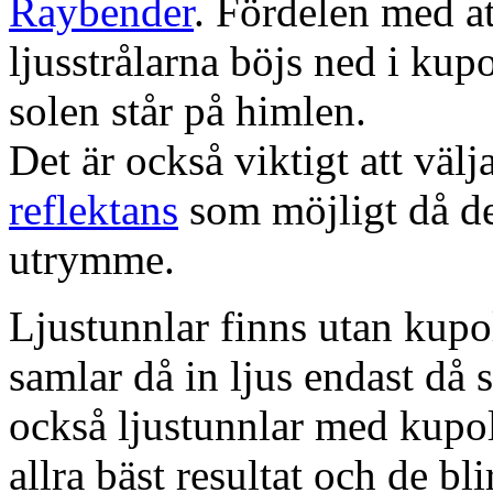
Raybender
. Fördelen med at
ljusstrålarna böjs ned i kup
solen står på himlen.
Det är också viktigt att väl
reflektans
som möjligt då dett
utrymme.
Ljustunnlar finns utan kupo
samlar då in ljus endast då s
också ljustunnlar med kupo
allra bäst resultat och de bl