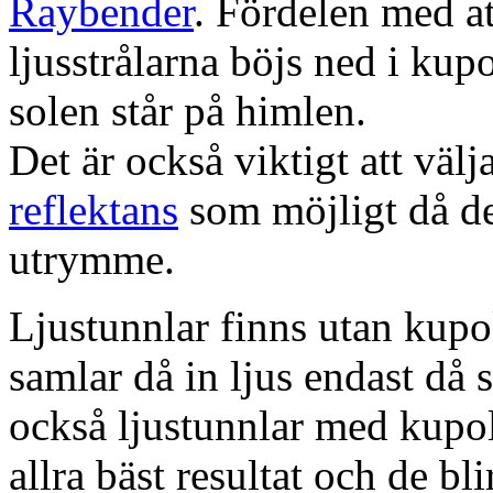
Raybender
. Fördelen med at
ljusstrålarna böjs ned i kup
solen står på himlen.
Det är också viktigt att väl
reflektans
som möjligt då dett
utrymme.
Ljustunnlar finns utan kupo
samlar då in ljus endast då s
också ljustunnlar med kupo
allra bäst resultat och de bl