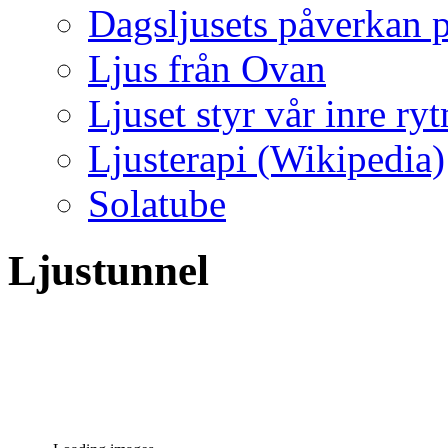
Dagsljusets påverkan p
Ljus från Ovan
Ljuset styr vår inre ry
Ljusterapi (Wikipedia)
Solatube
Ljustunnel