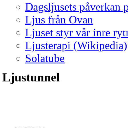
Dagsljusets påverkan p
Ljus från Ovan
Ljuset styr vår inre ry
Ljusterapi (Wikipedia)
Solatube
Ljustunnel