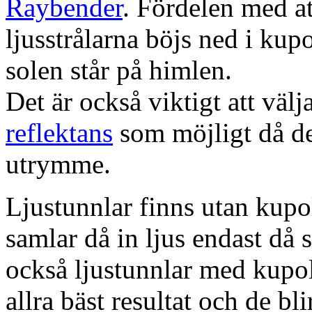
Raybender
. Fördelen med at
ljusstrålarna böjs ned i kup
solen står på himlen.
Det är också viktigt att väl
reflektans
som möjligt då dett
utrymme.
Ljustunnlar finns utan kupo
samlar då in ljus endast då s
också ljustunnlar med kupo
allra bäst resultat och de bl