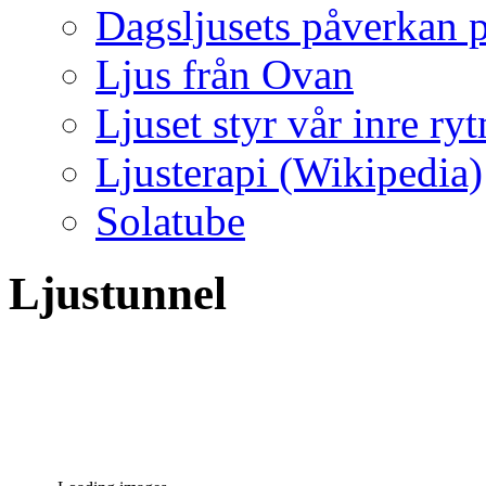
Dagsljusets påverkan p
Ljus från Ovan
Ljuset styr vår inre ry
Ljusterapi (Wikipedia)
Solatube
Ljustunnel