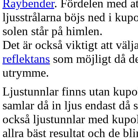
Raybender
. Fördelen med at
ljusstrålarna böjs ned i kup
solen står på himlen.
Det är också viktigt att väl
reflektans
som möjligt då dett
utrymme.
Ljustunnlar finns utan kupo
samlar då in ljus endast då s
också ljustunnlar med kupo
allra bäst resultat och de bl