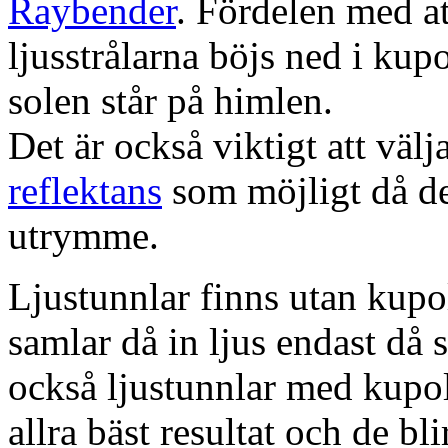
Raybender
. Fördelen med at
ljusstrålarna böjs ned i kup
solen står på himlen.
Det är också viktigt att väl
reflektans
som möjligt då dett
utrymme.
Ljustunnlar finns utan kupo
samlar då in ljus endast då s
också ljustunnlar med kupo
allra bäst resultat och de bl