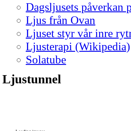
Dagsljusets påverkan p
Ljus från Ovan
Ljuset styr vår inre ry
Ljusterapi (Wikipedia)
Solatube
Ljustunnel