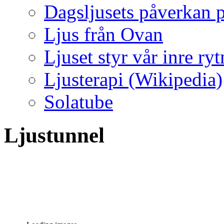
Dagsljusets påverkan p
Ljus från Ovan
Ljuset styr vår inre ry
Ljusterapi (Wikipedia)
Solatube
Ljustunnel