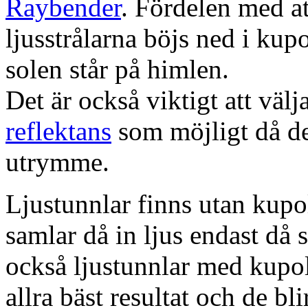
Raybender
. Fördelen med at
ljusstrålarna böjs ned i kup
solen står på himlen.
Det är också viktigt att väl
reflektans
som möjligt då dett
utrymme.
Ljustunnlar finns utan kupo
samlar då in ljus endast då s
också ljustunnlar med kupo
allra bäst resultat och de bl