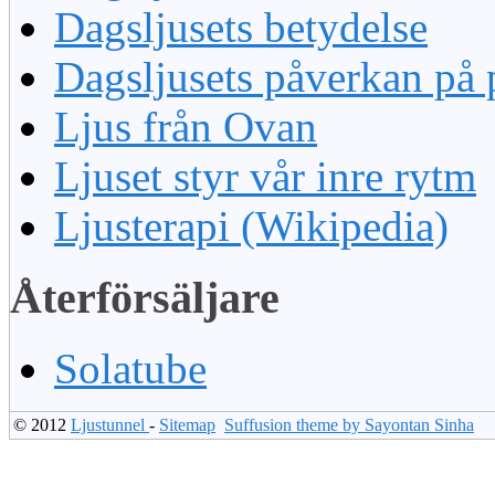
Dagsljusets betydelse
Dagsljusets påverkan på 
Ljus från Ovan
Ljuset styr vår inre rytm
Ljusterapi (Wikipedia)
Återförsäljare
Solatube
© 2012
Ljustunnel
-
Sitemap
Suffusion theme by Sayontan Sinha