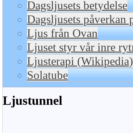
Dagsljusets betydelse
Dagsljusets påverkan p
Ljus från Ovan
Ljuset styr vår inre ry
Ljusterapi (Wikipedia)
Solatube
Ljustunnel