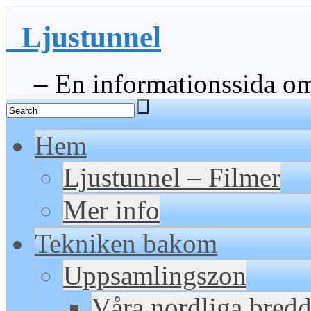
Ljustunnel
– En informationssida om 
Hem
Ljustunnel – Filmer
Mer info
Tekniken bakom
Uppsamlingszon
Våra nordliga bred