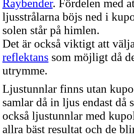
Raybender
. Fördelen med at
ljusstrålarna böjs ned i kup
solen står på himlen.
Det är också viktigt att väl
reflektans
som möjligt då dett
utrymme.
Ljustunnlar finns utan kupo
samlar då in ljus endast då s
också ljustunnlar med kupo
allra bäst resultat och de bl