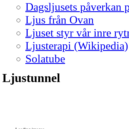
Dagsljusets påverkan p
Ljus från Ovan
Ljuset styr vår inre ry
Ljusterapi (Wikipedia)
Solatube
Ljustunnel