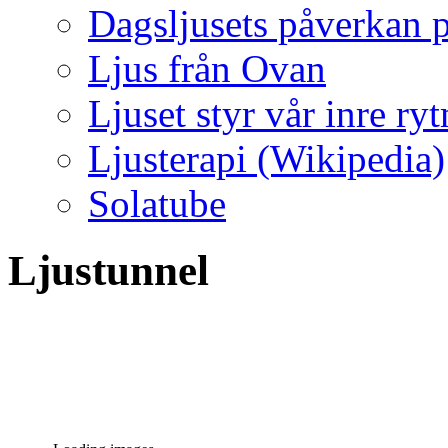
Dagsljusets påverkan p
Ljus från Ovan
Ljuset styr vår inre ry
Ljusterapi (Wikipedia)
Solatube
Ljustunnel