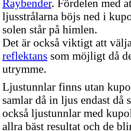
Raybender
. Fördelen med at
ljusstrålarna böjs ned i kup
solen står på himlen.
Det är också viktigt att väl
reflektans
som möjligt då dett
utrymme.
Ljustunnlar finns utan kupo
samlar då in ljus endast då s
också ljustunnlar med kupo
allra bäst resultat och de bl