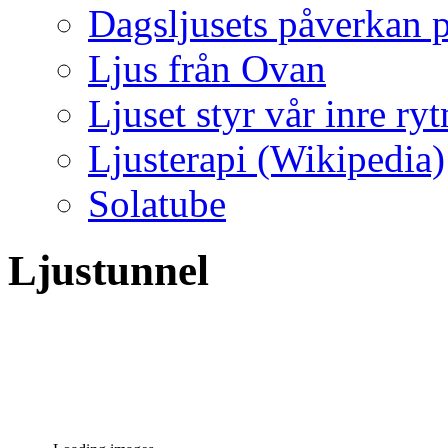
Dagsljusets påverkan p
Ljus från Ovan
Ljuset styr vår inre ry
Ljusterapi (Wikipedia)
Solatube
Ljustunnel