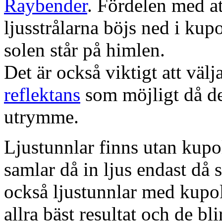
Raybender
. Fördelen med at
ljusstrålarna böjs ned i kup
solen står på himlen.
Det är också viktigt att väl
reflektans
som möjligt då dett
utrymme.
Ljustunnlar finns utan kupo
samlar då in ljus endast då s
också ljustunnlar med kupo
allra bäst resultat och de bl