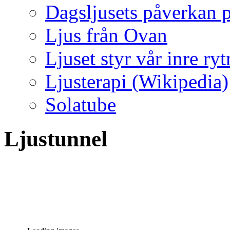
Dagsljusets påverkan p
Ljus från Ovan
Ljuset styr vår inre ry
Ljusterapi (Wikipedia)
Solatube
Ljustunnel