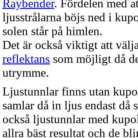
Raybender
. Fördelen med at
ljusstrålarna böjs ned i kup
solen står på himlen.
Det är också viktigt att väl
reflektans
som möjligt då dett
utrymme.
Ljustunnlar finns utan kupo
samlar då in ljus endast då s
också ljustunnlar med kupo
allra bäst resultat och de bl