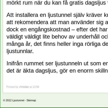
mörkt rum när du kan få gratis dagsljus
Att installera en ljustunnel själv kräver 
att rekomendera att man använder sig av 
dock en engångskostnad – efter det har e
väldigt väldigt lite behov av underhåll oc
många år, det finns heller inga rörliga de
ljustunnlar.
Inifrån rummet ser ljustunneln ut som e
det är äkta dagsljus, gör en enorm skill
Posted by
christian
at 13:58
© 2012
Ljustunnel
-
Sitemap