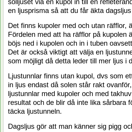
solljuset via en kupol in till en refleteran
en ljusprisma så att du får äkta dagsljus
Det finns kupoler med och utan räfflor, 
Fördelen med att ha räfflor på kupolen är
böjs ned i kupolen och in i tuben oavset
Det är också viktigt att välja en ljustu
som möjligt då detta leder till mer ljus i
Ljustunnlar finns utan kupol, dvs som et
in ljus endast då solen står rakt ovanför
ljustunnlar med kupoler och med takhuv v
resultat och de blir då inte lika sårbara
täcka ljustunneln.
Dagsljus gör att man känner sig pigg och