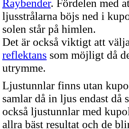
Raybender
. Fördelen med at
ljusstrålarna böjs ned i kup
solen står på himlen.
Det är också viktigt att väl
reflektans
som möjligt då dett
utrymme.
Ljustunnlar finns utan kupo
samlar då in ljus endast då s
också ljustunnlar med kupo
allra bäst resultat och de bl