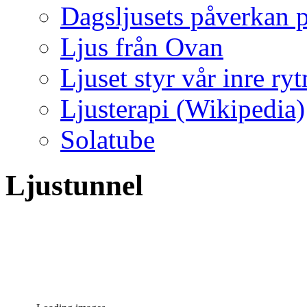
Dagsljusets påverkan p
Ljus från Ovan
Ljuset styr vår inre ry
Ljusterapi (Wikipedia)
Solatube
Ljustunnel