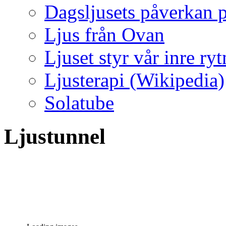
Dagsljusets påverkan p
Ljus från Ovan
Ljuset styr vår inre ry
Ljusterapi (Wikipedia)
Solatube
Ljustunnel