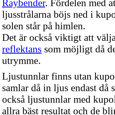
Raybender
. Fördelen med at
ljusstrålarna böjs ned i kup
solen står på himlen.
Det är också viktigt att väl
reflektans
som möjligt då dett
utrymme.
Ljustunnlar finns utan kupo
samlar då in ljus endast då s
också ljustunnlar med kupo
allra bäst resultat och de bl