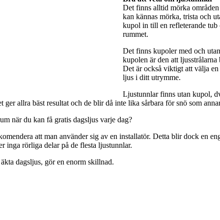
Det finns alltid mörka områden 
kan kännas mörka, trista och utan
kupol in till en refleterande tub
rummet.
Det finns kupoler med och utan 
kupolen är den att ljusstrålarna
Det är också viktigt att välja e
ljus i ditt utrymme.
Ljustunnlar finns utan kupol, dv
ger allra bäst resultat och de blir då inte lika sårbara för snö som anna
rum när du kan få gratis dagsljus varje dag?
rekomendera att man använder sig av en installatör. Detta blir dock en engå
 inga rörliga delar på de flesta ljustunnlar.
 äkta dagsljus, gör en enorm skillnad.