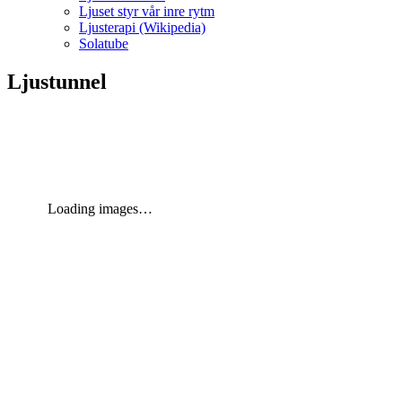
Ljuset styr vår inre rytm
Ljusterapi (Wikipedia)
Solatube
Ljustunnel
Loading images…