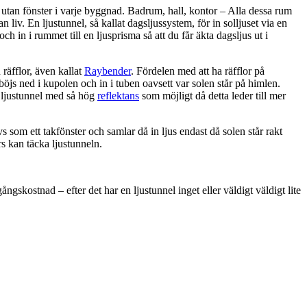
utan fönster i varje byggnad. Badrum, hall, kontor – Alla dessa rum
 liv. En ljustunnel, så kallat dagsljussystem, för in solljuset via en
 och in i rummet till en ljusprisma så att du får äkta dagsljus ut i
räfflor, även kallat
Raybender
. Fördelen med att ha räfflor på
 böjs ned i kupolen och in i tuben oavsett var solen står på himlen.
n ljustunnel med så hög
reflektans
som möjligt då detta leder till mer
s som ett takfönster och samlar då in ljus endast då solen står rakt
rs kan täcka ljustunneln.
ngskostnad – efter det har en ljustunnel inget eller väldigt väldigt lite