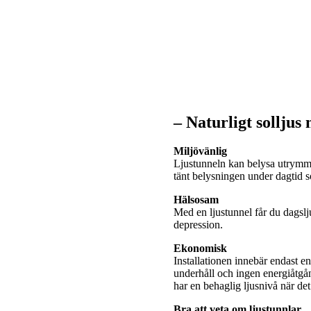
– Naturligt solljus
Miljövänlig
Ljustunneln kan belysa utrymme
tänt belysningen under dagtid
Hälsosam
Med en ljustunnel får du dagslj
depression.
Ekonomisk
Installationen innebär endast e
underhåll och ingen energiåtgå
har en behaglig ljusnivå när de
Bra att veta om ljustunnlar