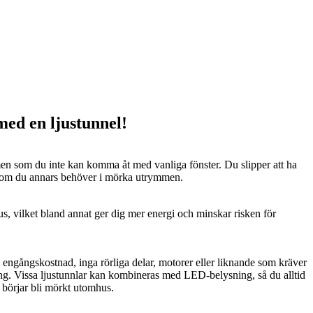
 med en ljustunnel!
n som du inte kan komma åt med vanliga fönster. Du slipper att ha
 som du annars behöver i mörka utrymmen.
us, vilket bland annat ger dig mer energi och minskar risken för
n engångskostnad, inga rörliga delar, motorer eller liknande som kräver
ng. Vissa ljustunnlar kan kombineras med LED-belysning, så du alltid
t börjar bli mörkt utomhus.