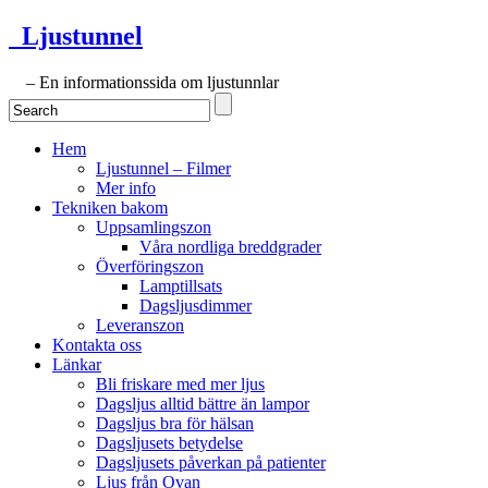
Ljustunnel
– En informationssida om ljustunnlar
Hem
Ljustunnel – Filmer
Mer info
Tekniken bakom
Uppsamlingszon
Våra nordliga breddgrader
Överföringszon
Lamptillsats
Dagsljusdimmer
Leveranszon
Kontakta oss
Länkar
Bli friskare med mer ljus
Dagsljus alltid bättre än lampor
Dagsljus bra för hälsan
Dagsljusets betydelse
Dagsljusets påverkan på patienter
Ljus från Ovan