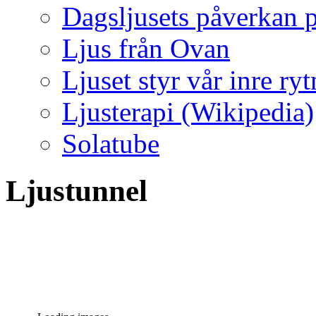
Dagsljusets påverkan p
Ljus från Ovan
Ljuset styr vår inre ry
Ljusterapi (Wikipedia)
Solatube
Ljustunnel