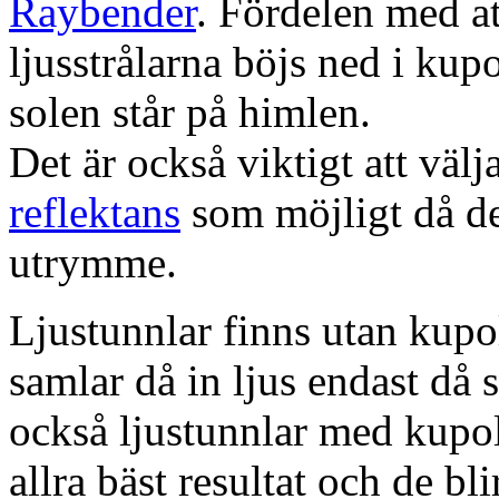
Raybender
. Fördelen med at
ljusstrålarna böjs ned i kup
solen står på himlen.
Det är också viktigt att väl
reflektans
som möjligt då dett
utrymme.
Ljustunnlar finns utan kupo
samlar då in ljus endast då s
också ljustunnlar med kupo
allra bäst resultat och de bl