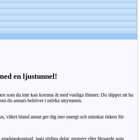
 med en ljustunnel!
n som du inte kan komma åt med vanliga fönster. Du slipper att ha
 som du annars behöver i mörka utrymmen.
us, vilket bland annat ger dig mer energi och minskar risken för
n engångskostnad, inga rörliga delar, motorer eller liknande som