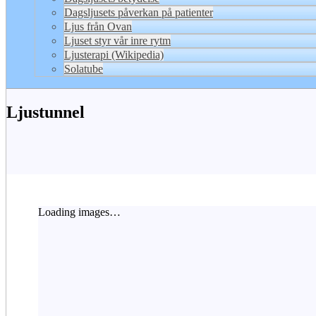
Dagsljusets påverkan på patienter
Ljus från Ovan
Ljuset styr vår inre rytm
Ljusterapi (Wikipedia)
Solatube
Ljustunnel
Loading images…