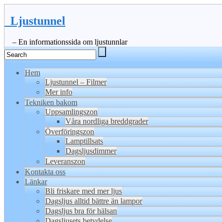
Ljustunnel
– En informationssida om ljustunnlar
Hem
Ljustunnel – Filmer
Mer info
Tekniken bakom
Uppsamlingszon
Våra nordliga breddgrader
Överföringszon
Lamptillsats
Dagsljusdimmer
Leveranszon
Kontakta oss
Länkar
Bli friskare med mer ljus
Dagsljus alltid bättre än lampor
Dagsljus bra för hälsan
Dagsljusets betydelse