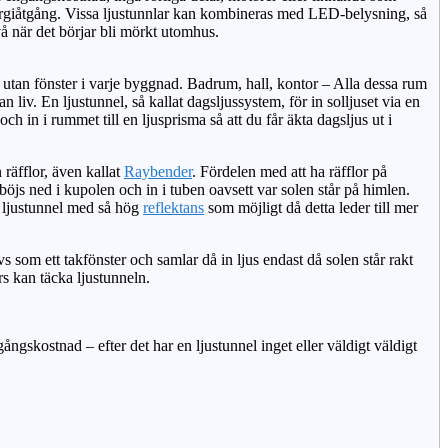
ergiåtgång. Vissa ljustunnlar kan kombineras med LED-belysning, så
vå när det börjar bli mörkt utomhus.
 utan fönster i varje byggnad. Badrum, hall, kontor – Alla dessa rum
n liv. En ljustunnel, så kallat dagsljussystem, för in solljuset via en
 och in i rummet till en ljusprisma så att du får äkta dagsljus ut i
räfflor, även kallat
Raybender
. Fördelen med att ha räfflor på
 böjs ned i kupolen och in i tuben oavsett var solen står på himlen.
en ljustunnel med så hög
reflektans
som möjligt då detta leder till mer
s som ett takfönster och samlar då in ljus endast då solen står rakt
rs kan täcka ljustunneln.
ångskostnad – efter det har en ljustunnel inget eller väldigt väldigt