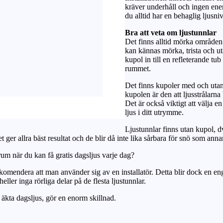
kräver underhåll och ingen en
du alltid har en behaglig ljusni
Bra att veta om ljustunnlar
Det finns alltid mörka områden
kan kännas mörka, trista och uta
kupol in till en refleterande tub
rummet.
Det finns kupoler med och utan 
kupolen är den att ljusstrålarna
Det är också viktigt att välja 
ljus i ditt utrymme.
Ljustunnlar finns utan kupol, dv
ger allra bäst resultat och de blir då inte lika sårbara för snö som anna
rum när du kan få gratis dagsljus varje dag?
rekomendera att man använder sig av en installatör. Detta blir dock en eng
eller inga rörliga delar på de flesta ljustunnlar.
 äkta dagsljus, gör en enorm skillnad.