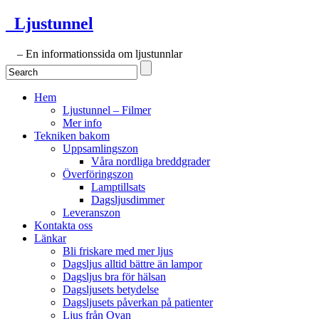
Ljustunnel
– En informationssida om ljustunnlar
Hem
Ljustunnel – Filmer
Mer info
Tekniken bakom
Uppsamlingszon
Våra nordliga breddgrader
Överföringszon
Lamptillsats
Dagsljusdimmer
Leveranszon
Kontakta oss
Länkar
Bli friskare med mer ljus
Dagsljus alltid bättre än lampor
Dagsljus bra för hälsan
Dagsljusets betydelse
Dagsljusets påverkan på patienter
Ljus från Ovan