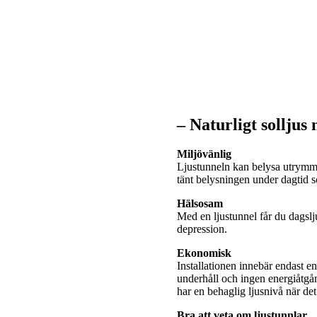
– Naturligt solljus
Miljövänlig
Ljustunneln kan belysa utrymme
tänt belysningen under dagtid
Hälsosam
Med en ljustunnel får du dagslj
depression.
Ekonomisk
Installationen innebär endast e
underhåll och ingen energiåtgå
har en behaglig ljusnivå när de
Bra att veta om ljustunnlar