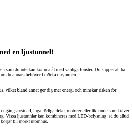
 med en ljustunnel!
n som du inte kan komma åt med vanliga fönster. Du slipper att ha
 som du annars behöver i mörka utrymmen.
us, vilket bland annat ger dig mer energi och minskar risken för
n engångskostnad, inga rörliga delar, motorer eller liknande som kräver
ng. Vissa ljustunnlar kan kombineras med LED-belysning, så du alltid
t börjar bli mörkt utomhus.