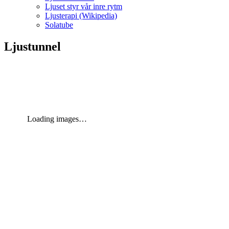
Ljuset styr vår inre rytm
Ljusterapi (Wikipedia)
Solatube
Ljustunnel
Loading images…