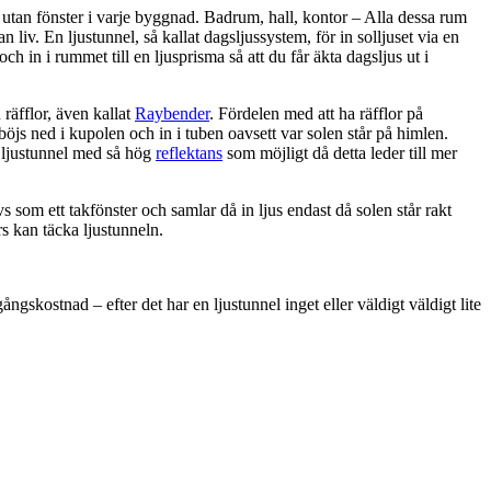
utan fönster i varje byggnad. Badrum, hall, kontor – Alla dessa rum
 liv. En ljustunnel, så kallat dagsljussystem, för in solljuset via en
 och in i rummet till en ljusprisma så att du får äkta dagsljus ut i
räfflor, även kallat
Raybender
. Fördelen med att ha räfflor på
 böjs ned i kupolen och in i tuben oavsett var solen står på himlen.
n ljustunnel med så hög
reflektans
som möjligt då detta leder till mer
s som ett takfönster och samlar då in ljus endast då solen står rakt
rs kan täcka ljustunneln.
ngskostnad – efter det har en ljustunnel inget eller väldigt väldigt lite