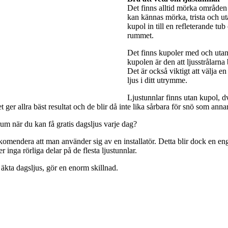
Det finns alltid mörka områden 
kan kännas mörka, trista och utan
kupol in till en refleterande tub
rummet.
Det finns kupoler med och utan 
kupolen är den att ljusstrålarna
Det är också viktigt att välja e
ljus i ditt utrymme.
Ljustunnlar finns utan kupol, dv
ger allra bäst resultat och de blir då inte lika sårbara för snö som anna
rum när du kan få gratis dagsljus varje dag?
rekomendera att man använder sig av en installatör. Detta blir dock en engå
 inga rörliga delar på de flesta ljustunnlar.
 äkta dagsljus, gör en enorm skillnad.