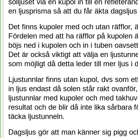
solljuset via en kupol in till en refleteran
en ljusprisma så att du får äkta dagsljus
Det finns kupoler med och utan räfflor, 
Fördelen med att ha räfflor på kupolen är
böjs ned i kupolen och in i tuben oavset
Det är också viktigt att välja en ljustu
som möjligt då detta leder till mer ljus i
Ljustunnlar finns utan kupol, dvs som et
in ljus endast då solen står rakt ovanför
ljustunnlar med kupoler och med takhuv v
resultat och de blir då inte lika sårbara
täcka ljustunneln.
Dagsljus gör att man känner sig pigg och