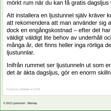
mörkt rum när du kan få gratis dagsljus
Att installera en ljustunnel själv kräver 
att rekomendera att man använder sig av 
dock en engångskostnad – efter det har e
väldigt väldigt lite behov av underhåll oc
många år, det finns heller inga rörliga de
ljustunnlar.
Inifrån rummet ser ljustunneln ut som e
det är äkta dagsljus, gör en enorm skill
Posted by
christian
at 13:58
© 2012
Ljustunnel
-
Sitemap