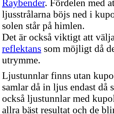
Raybender
. Fördelen med at
ljusstrålarna böjs ned i kup
solen står på himlen.
Det är också viktigt att väl
reflektans
som möjligt då dett
utrymme.
Ljustunnlar finns utan kupo
samlar då in ljus endast då s
också ljustunnlar med kupo
allra bäst resultat och de bl