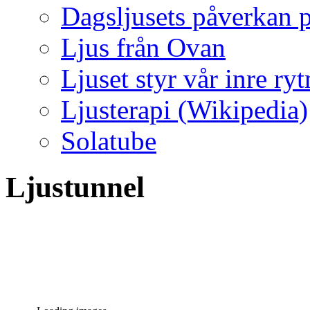
Dagsljusets påverkan p
Ljus från Ovan
Ljuset styr vår inre ry
Ljusterapi (Wikipedia)
Solatube
Ljustunnel