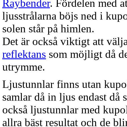
Raybender
. Fördelen med at
ljusstrålarna böjs ned i kup
solen står på himlen.
Det är också viktigt att väl
reflektans
som möjligt då dett
utrymme.
Ljustunnlar finns utan kupo
samlar då in ljus endast då s
också ljustunnlar med kupo
allra bäst resultat och de bl