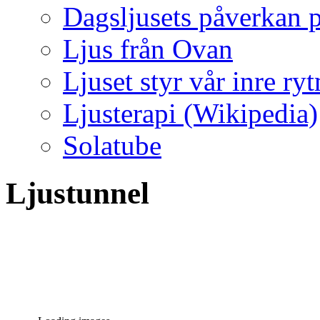
Dagsljusets påverkan p
Ljus från Ovan
Ljuset styr vår inre ry
Ljusterapi (Wikipedia)
Solatube
Ljustunnel