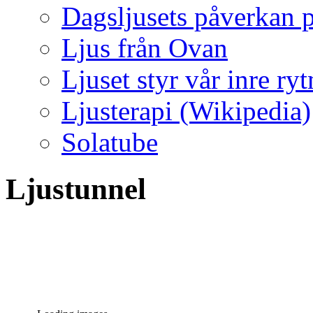
Dagsljusets påverkan p
Ljus från Ovan
Ljuset styr vår inre ry
Ljusterapi (Wikipedia)
Solatube
Ljustunnel