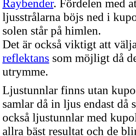
Raybender
. Fördelen med at
ljusstrålarna böjs ned i kup
solen står på himlen.
Det är också viktigt att väl
reflektans
som möjligt då dett
utrymme.
Ljustunnlar finns utan kupo
samlar då in ljus endast då s
också ljustunnlar med kupo
allra bäst resultat och de bl