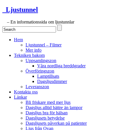
Ljustunnel
– En informationssida om ljustunnlar
Hem
Ljustunnel – Filmer
Mer info
Tekniken bakom
Uppsamlingszon
Våra nordliga breddgrader
Överföringszon
Lamptillsats
Dagsljusdimmer
Leveranszon
Kontakta oss
Länkar
Bli friskare med mer ljus
Dagsljus alltid bättre än lampor
Dagsljus bra för hälsan
Dagsljusets betydelse
Dagsljusets påverkan på patienter
Ljus från Ovan