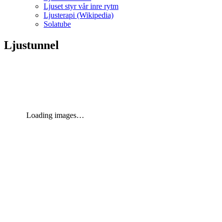
Ljuset styr vår inre rytm
Ljusterapi (Wikipedia)
Solatube
Ljustunnel
Loading images…