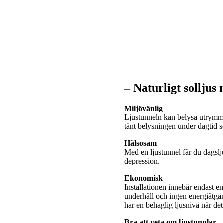
– Naturligt solljus
Miljövänlig
Ljustunneln kan belysa utrymme
tänt belysningen under dagtid
Hälsosam
Med en ljustunnel får du dagslj
depression.
Ekonomisk
Installationen innebär endast e
underhåll och ingen energiåtgå
har en behaglig ljusnivå när de
Bra att veta om ljustunnlar