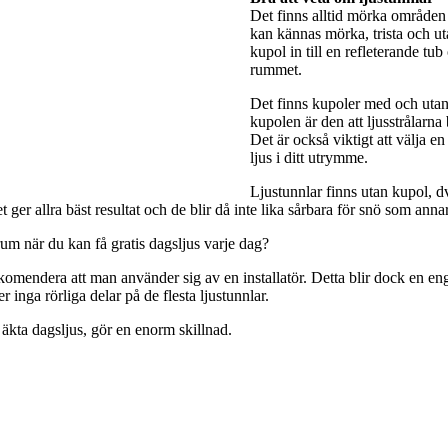
Det finns alltid mörka områden 
kan kännas mörka, trista och utan
kupol in till en refleterande tub
rummet.
Det finns kupoler med och utan 
kupolen är den att ljusstrålarna
Det är också viktigt att välja e
ljus i ditt utrymme.
Ljustunnlar finns utan kupol, dv
ger allra bäst resultat och de blir då inte lika sårbara för snö som anna
rum när du kan få gratis dagsljus varje dag?
rekomendera att man använder sig av en installatör. Detta blir dock en engå
 inga rörliga delar på de flesta ljustunnlar.
 äkta dagsljus, gör en enorm skillnad.