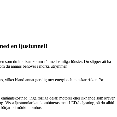
 med en ljustunnel!
n som du inte kan komma åt med vanliga fönster. Du slipper att ha
 som du annars behöver i mörka utrymmen.
us, vilket bland annat ger dig mer energi och minskar risken för
n engångskostnad, inga rörliga delar, motorer eller liknande som kräver
ng. Vissa ljustunnlar kan kombineras med LED-belysning, så du alltid
t börjar bli mörkt utomhus.