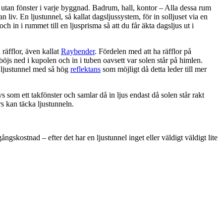
utan fönster i varje byggnad. Badrum, hall, kontor – Alla dessa rum
 liv. En ljustunnel, så kallat dagsljussystem, för in solljuset via en
 och in i rummet till en ljusprisma så att du får äkta dagsljus ut i
räfflor, även kallat
Raybender
. Fördelen med att ha räfflor på
 böjs ned i kupolen och in i tuben oavsett var solen står på himlen.
n ljustunnel med så hög
reflektans
som möjligt då detta leder till mer
s som ett takfönster och samlar då in ljus endast då solen står rakt
rs kan täcka ljustunneln.
ngskostnad – efter det har en ljustunnel inget eller väldigt väldigt lite