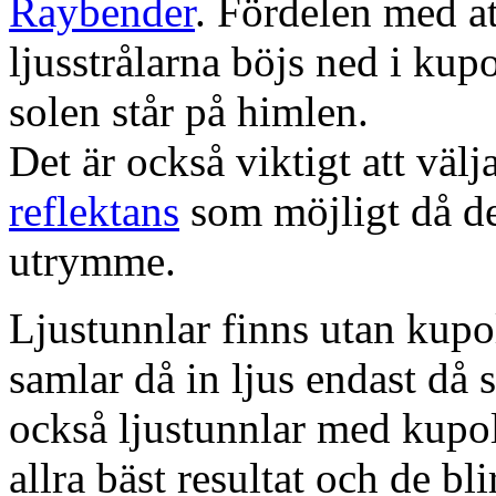
Raybender
. Fördelen med at
ljusstrålarna böjs ned i kup
solen står på himlen.
Det är också viktigt att väl
reflektans
som möjligt då dett
utrymme.
Ljustunnlar finns utan kupo
samlar då in ljus endast då s
också ljustunnlar med kupo
allra bäst resultat och de bl