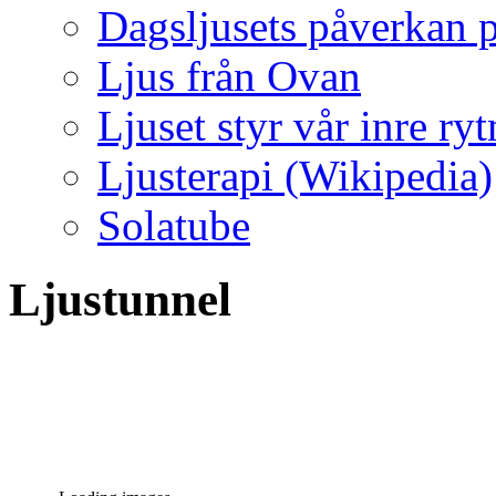
Dagsljusets påverkan p
Ljus från Ovan
Ljuset styr vår inre ry
Ljusterapi (Wikipedia)
Solatube
Ljustunnel