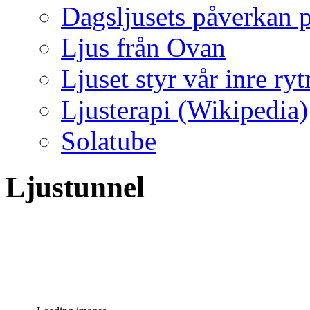
Dagsljusets påverkan p
Ljus från Ovan
Ljuset styr vår inre ry
Ljusterapi (Wikipedia)
Solatube
Ljustunnel