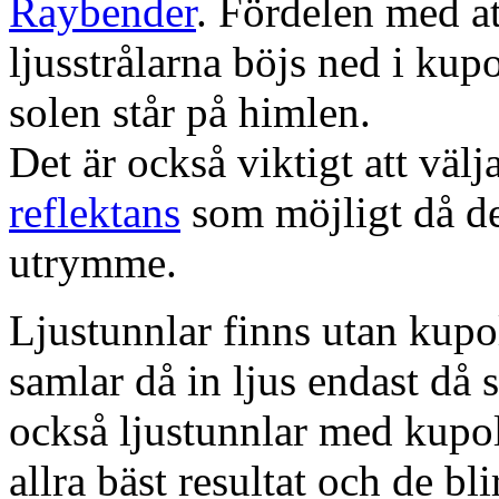
Raybender
. Fördelen med at
ljusstrålarna böjs ned i kup
solen står på himlen.
Det är också viktigt att väl
reflektans
som möjligt då dett
utrymme.
Ljustunnlar finns utan kupo
samlar då in ljus endast då s
också ljustunnlar med kupo
allra bäst resultat och de bl