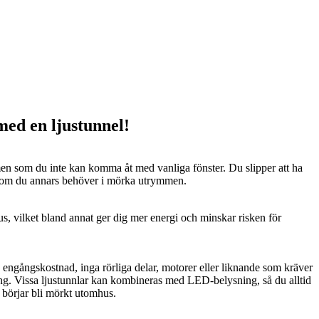
 med en ljustunnel!
n som du inte kan komma åt med vanliga fönster. Du slipper att ha
 som du annars behöver i mörka utrymmen.
us, vilket bland annat ger dig mer energi och minskar risken för
n engångskostnad, inga rörliga delar, motorer eller liknande som kräver
ng. Vissa ljustunnlar kan kombineras med LED-belysning, så du alltid
t börjar bli mörkt utomhus.