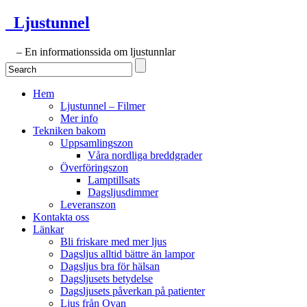
Ljustunnel
– En informationssida om ljustunnlar
Hem
Ljustunnel – Filmer
Mer info
Tekniken bakom
Uppsamlingszon
Våra nordliga breddgrader
Överföringszon
Lamptillsats
Dagsljusdimmer
Leveranszon
Kontakta oss
Länkar
Bli friskare med mer ljus
Dagsljus alltid bättre än lampor
Dagsljus bra för hälsan
Dagsljusets betydelse
Dagsljusets påverkan på patienter
Ljus från Ovan