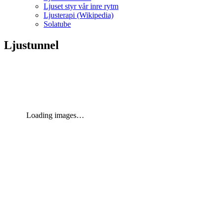
Ljuset styr vår inre rytm
Ljusterapi (Wikipedia)
Solatube
Ljustunnel
Loading images…