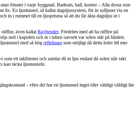
utan fönster i varje byggnad. Badrum, hall, kontor – Alla dessa rum
 liv. En ljustunnel, så kallat dagsljussystem, för in solljuset via en
 och in i rummet till en ljusprisma så att du får äkta dagsljus ut i
räfflor, även kallat
Raybender
. Fördelen med att ha räfflor på
 böjs ned i kupolen och in i tuben oavsett var solen står på himlen.
n ljustunnel med så hög
reflektans
som möjligt då detta leder till mer
s som ett takfönster och samlar då in ljus endast då solen står rakt
rs kan täcka ljustunneln.
ngskostnad – efter det har en ljustunnel inget eller väldigt väldigt lite