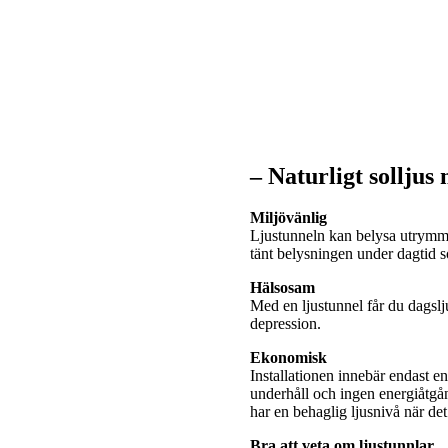
– Naturligt solljus
Miljövänlig
Ljustunneln kan belysa utrymme
tänt belysningen under dagtid
Hälsosam
Med en ljustunnel får du dagslj
depression.
Ekonomisk
Installationen innebär endast e
underhåll och ingen energiåtgå
har en behaglig ljusnivå när de
Bra att veta om ljustunnlar