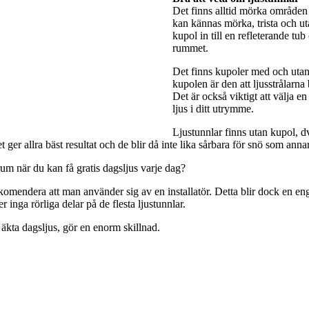
Det finns alltid mörka områden 
kan kännas mörka, trista och utan
kupol in till en refleterande tub
rummet.
Det finns kupoler med och utan 
kupolen är den att ljusstrålarna
Det är också viktigt att välja e
ljus i ditt utrymme.
Ljustunnlar finns utan kupol, dv
ger allra bäst resultat och de blir då inte lika sårbara för snö som anna
rum när du kan få gratis dagsljus varje dag?
rekomendera att man använder sig av en installatör. Detta blir dock en engå
 inga rörliga delar på de flesta ljustunnlar.
 äkta dagsljus, gör en enorm skillnad.