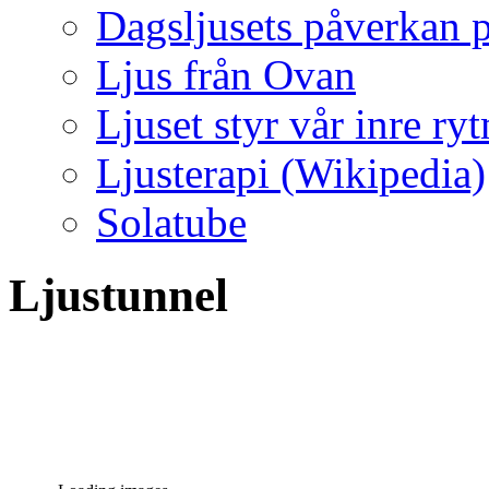
Dagsljusets påverkan p
Ljus från Ovan
Ljuset styr vår inre ry
Ljusterapi (Wikipedia)
Solatube
Ljustunnel