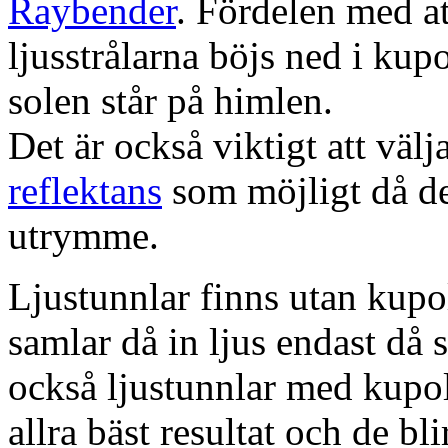
Raybender
. Fördelen med at
ljusstrålarna böjs ned i kup
solen står på himlen.
Det är också viktigt att väl
reflektans
som möjligt då dett
utrymme.
Ljustunnlar finns utan kupo
samlar då in ljus endast då s
också ljustunnlar med kupo
allra bäst resultat och de bl