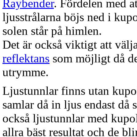
Raybender
. Fördelen med at
ljusstrålarna böjs ned i kup
solen står på himlen.
Det är också viktigt att väl
reflektans
som möjligt då dett
utrymme.
Ljustunnlar finns utan kupo
samlar då in ljus endast då s
också ljustunnlar med kupo
allra bäst resultat och de bl