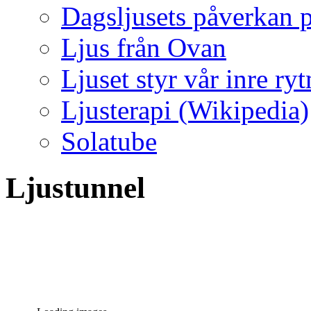
Dagsljusets påverkan p
Ljus från Ovan
Ljuset styr vår inre ry
Ljusterapi (Wikipedia)
Solatube
Ljustunnel