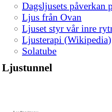
Dagsljusets påverkan p
Ljus från Ovan
Ljuset styr vår inre ry
Ljusterapi (Wikipedia)
Solatube
Ljustunnel