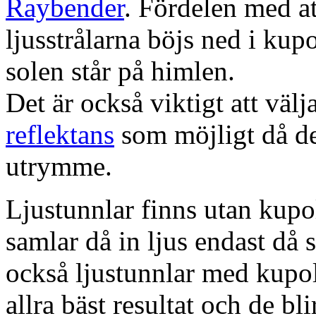
Raybender
. Fördelen med at
ljusstrålarna böjs ned i kup
solen står på himlen.
Det är också viktigt att väl
reflektans
som möjligt då dett
utrymme.
Ljustunnlar finns utan kupo
samlar då in ljus endast då s
också ljustunnlar med kupo
allra bäst resultat och de bl