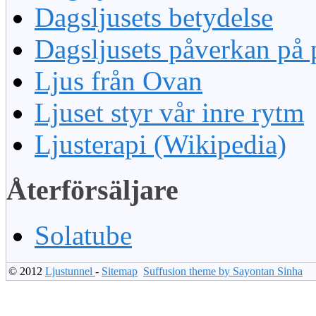
Dagsljusets betydelse
Dagsljusets påverkan på 
Ljus från Ovan
Ljuset styr vår inre rytm
Ljusterapi (Wikipedia)
Återförsäljare
Solatube
© 2012
Ljustunnel
-
Sitemap
Suffusion theme by Sayontan Sinha