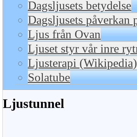
Dagsljusets betydelse
Dagsljusets påverkan p
Ljus från Ovan
Ljuset styr vår inre ry
Ljusterapi (Wikipedia)
Solatube
Ljustunnel