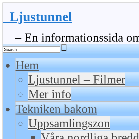
Ljustunnel
– En informationssida om 
Hem
Ljustunnel – Filmer
Mer info
Tekniken bakom
Uppsamlingszon
Våra nordliga bred