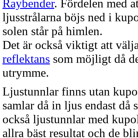
Raybender
. Fördelen med at
ljusstrålarna böjs ned i kup
solen står på himlen.
Det är också viktigt att väl
reflektans
som möjligt då dett
utrymme.
Ljustunnlar finns utan kupo
samlar då in ljus endast då s
också ljustunnlar med kupo
allra bäst resultat och de bl