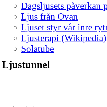
Dagsljusets påverkan p
Ljus från Ovan
Ljuset styr vår inre ry
Ljusterapi (Wikipedia)
Solatube
Ljustunnel