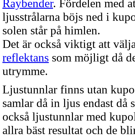
Raybender
. Fördelen med at
ljusstrålarna böjs ned i kup
solen står på himlen.
Det är också viktigt att väl
reflektans
som möjligt då dett
utrymme.
Ljustunnlar finns utan kupo
samlar då in ljus endast då s
också ljustunnlar med kupo
allra bäst resultat och de bl