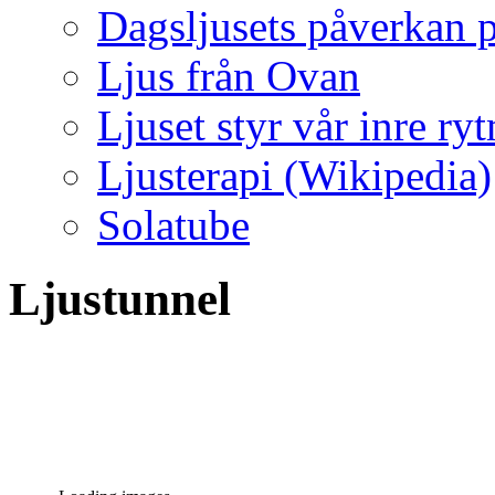
Dagsljusets påverkan p
Ljus från Ovan
Ljuset styr vår inre ry
Ljusterapi (Wikipedia)
Solatube
Ljustunnel