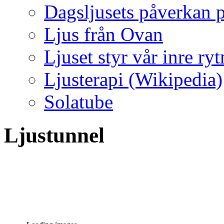
Dagsljusets påverkan p
Ljus från Ovan
Ljuset styr vår inre ry
Ljusterapi (Wikipedia)
Solatube
Ljustunnel