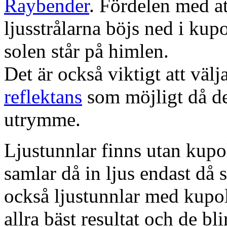
Raybender
. Fördelen med at
ljusstrålarna böjs ned i kup
solen står på himlen.
Det är också viktigt att väl
reflektans
som möjligt då dett
utrymme.
Ljustunnlar finns utan kupo
samlar då in ljus endast då s
också ljustunnlar med kupo
allra bäst resultat och de bl