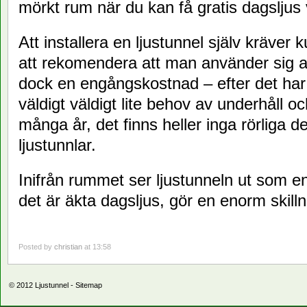
mörkt rum när du kan få gratis dagsljus
Att installera en ljustunnel själv kräver 
att rekomendera att man använder sig av 
dock en engångskostnad – efter det har e
väldigt väldigt lite behov av underhåll oc
många år, det finns heller inga rörliga de
ljustunnlar.
Inifrån rummet ser ljustunneln ut som e
det är äkta dagsljus, gör en enorm skill
Posted by
christian
at 13:58
© 2012
Ljustunnel
-
Sitemap