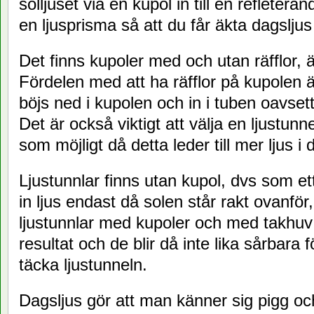
solljuset via en kupol in till en refleteran
en ljusprisma så att du får äkta dagsljus
Det finns kupoler med och utan räfflor, 
Fördelen med att ha räfflor på kupolen är
böjs ned i kupolen och in i tuben oavset
Det är också viktigt att välja en ljustu
som möjligt då detta leder till mer ljus i
Ljustunnlar finns utan kupol, dvs som et
in ljus endast då solen står rakt ovanför
ljustunnlar med kupoler och med takhuv v
resultat och de blir då inte lika sårbara
täcka ljustunneln.
Dagsljus gör att man känner sig pigg och