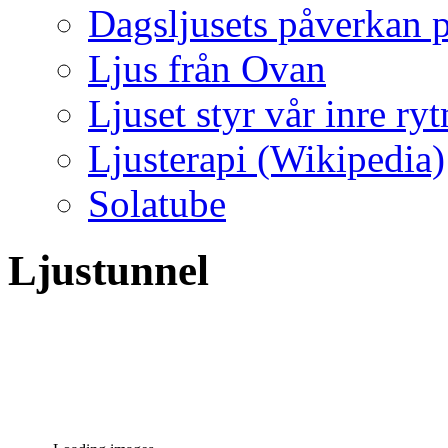
Dagsljusets påverkan p
Ljus från Ovan
Ljuset styr vår inre ry
Ljusterapi (Wikipedia)
Solatube
Ljustunnel