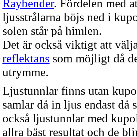
Raybender
. Fördelen med at
ljusstrålarna böjs ned i kup
solen står på himlen.
Det är också viktigt att väl
reflektans
som möjligt då dett
utrymme.
Ljustunnlar finns utan kupo
samlar då in ljus endast då s
också ljustunnlar med kupo
allra bäst resultat och de bl