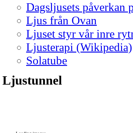
Dagsljusets påverkan p
Ljus från Ovan
Ljuset styr vår inre ry
Ljusterapi (Wikipedia)
Solatube
Ljustunnel