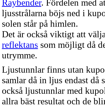
Raybender
. Fördelen med at
ljusstrålarna böjs ned i kup
solen står på himlen.
Det är också viktigt att väl
reflektans
som möjligt då dett
utrymme.
Ljustunnlar finns utan kupo
samlar då in ljus endast då s
också ljustunnlar med kupo
allra bäst resultat och de bl