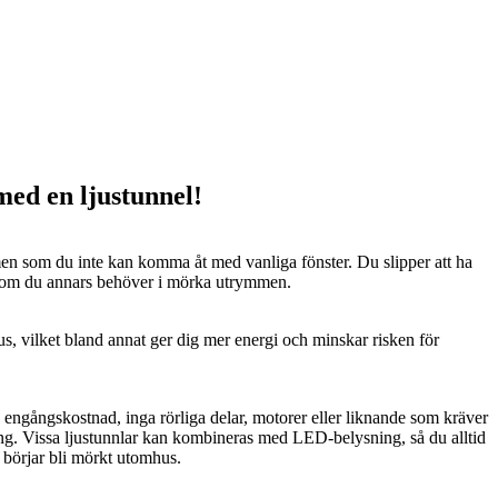
 med en ljustunnel!
n som du inte kan komma åt med vanliga fönster. Du slipper att ha
 som du annars behöver i mörka utrymmen.
us, vilket bland annat ger dig mer energi och minskar risken för
n engångskostnad, inga rörliga delar, motorer eller liknande som kräver
ng. Vissa ljustunnlar kan kombineras med LED-belysning, så du alltid
t börjar bli mörkt utomhus.