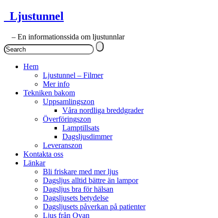
Ljustunnel
– En informationssida om ljustunnlar
Hem
Ljustunnel – Filmer
Mer info
Tekniken bakom
Uppsamlingszon
Våra nordliga breddgrader
Överföringszon
Lamptillsats
Dagsljusdimmer
Leveranszon
Kontakta oss
Länkar
Bli friskare med mer ljus
Dagsljus alltid bättre än lampor
Dagsljus bra för hälsan
Dagsljusets betydelse
Dagsljusets påverkan på patienter
Ljus från Ovan