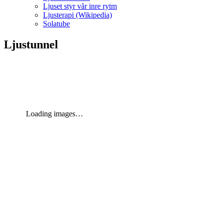
Ljuset styr vår inre rytm
Ljusterapi (Wikipedia)
Solatube
Ljustunnel
Loading images…