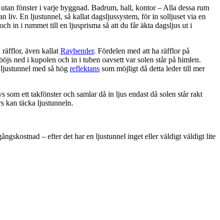
utan fönster i varje byggnad. Badrum, hall, kontor – Alla dessa rum
 liv. En ljustunnel, så kallat dagsljussystem, för in solljuset via en
 och in i rummet till en ljusprisma så att du får äkta dagsljus ut i
räfflor, även kallat
Raybender
. Fördelen med att ha räfflor på
 böjs ned i kupolen och in i tuben oavsett var solen står på himlen.
n ljustunnel med så hög
reflektans
som möjligt då detta leder till mer
s som ett takfönster och samlar då in ljus endast då solen står rakt
rs kan täcka ljustunneln.
ngskostnad – efter det har en ljustunnel inget eller väldigt väldigt lite