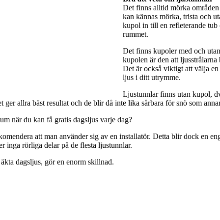
Det finns alltid mörka områden 
kan kännas mörka, trista och utan
kupol in till en refleterande tub
rummet.
Det finns kupoler med och utan 
kupolen är den att ljusstrålarna
Det är också viktigt att välja e
ljus i ditt utrymme.
Ljustunnlar finns utan kupol, dv
ger allra bäst resultat och de blir då inte lika sårbara för snö som anna
rum när du kan få gratis dagsljus varje dag?
rekomendera att man använder sig av en installatör. Detta blir dock en engå
 inga rörliga delar på de flesta ljustunnlar.
 äkta dagsljus, gör en enorm skillnad.