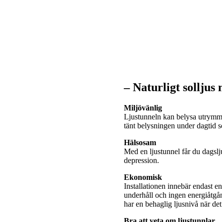
– Naturligt solljus
Miljövänlig
Ljustunneln kan belysa utrymme
tänt belysningen under dagtid
Hälsosam
Med en ljustunnel får du dagslj
depression.
Ekonomisk
Installationen innebär endast e
underhåll och ingen energiåtgå
har en behaglig ljusnivå när de
Bra att veta om ljustunnlar