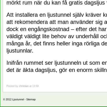
mörkt rum när du kan få gratis dagsljus
Att installera en ljustunnel själv kräver 
att rekomendera att man använder sig av 
dock en engångskostnad – efter det har e
väldigt väldigt lite behov av underhåll oc
många år, det finns heller inga rörliga de
ljustunnlar.
Inifrån rummet ser ljustunneln ut som e
det är äkta dagsljus, gör en enorm skill
Posted by
christian
at 13:58
© 2012
Ljustunnel
-
Sitemap