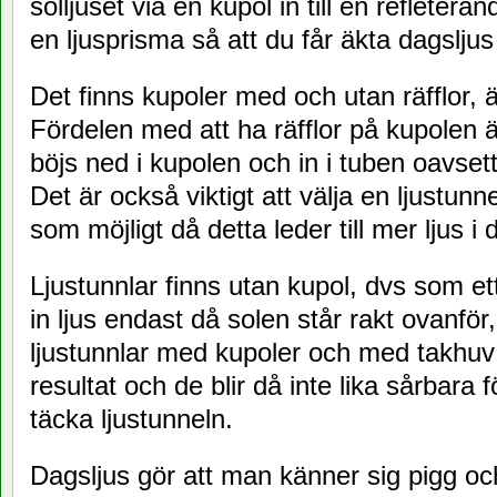
solljuset via en kupol in till en refleteran
en ljusprisma så att du får äkta dagsljus
Det finns kupoler med och utan räfflor, 
Fördelen med att ha räfflor på kupolen är
böjs ned i kupolen och in i tuben oavset
Det är också viktigt att välja en ljustu
som möjligt då detta leder till mer ljus i
Ljustunnlar finns utan kupol, dvs som et
in ljus endast då solen står rakt ovanför
ljustunnlar med kupoler och med takhuv v
resultat och de blir då inte lika sårbara
täcka ljustunneln.
Dagsljus gör att man känner sig pigg och