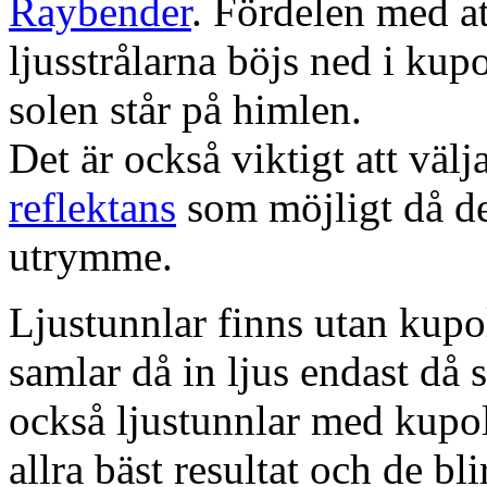
Raybender
. Fördelen med at
ljusstrålarna böjs ned i kup
solen står på himlen.
Det är också viktigt att väl
reflektans
som möjligt då dett
utrymme.
Ljustunnlar finns utan kupo
samlar då in ljus endast då s
också ljustunnlar med kupo
allra bäst resultat och de bl