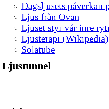
Dagsljusets påverkan p
Ljus från Ovan
Ljuset styr vår inre ry
Ljusterapi (Wikipedia)
Solatube
Ljustunnel