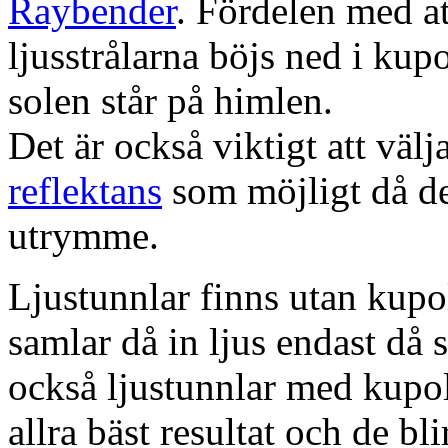
Raybender
. Fördelen med at
ljusstrålarna böjs ned i kup
solen står på himlen.
Det är också viktigt att väl
reflektans
som möjligt då dett
utrymme.
Ljustunnlar finns utan kupo
samlar då in ljus endast då s
också ljustunnlar med kupo
allra bäst resultat och de bl