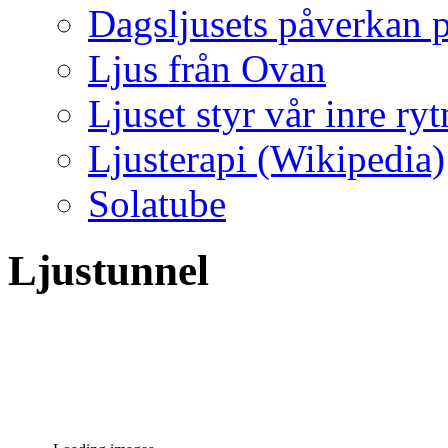
Dagsljusets påverkan p
Ljus från Ovan
Ljuset styr vår inre ry
Ljusterapi (Wikipedia)
Solatube
Ljustunnel