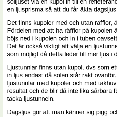
solljuset via en kupol in till en refleteran
en ljusprisma så att du får äkta dagsljus
Det finns kupoler med och utan räfflor, 
Fördelen med att ha räfflor på kupolen är
böjs ned i kupolen och in i tuben oavset
Det är också viktigt att välja en ljustu
som möjligt då detta leder till mer ljus i
Ljustunnlar finns utan kupol, dvs som et
in ljus endast då solen står rakt ovanför
ljustunnlar med kupoler och med takhuv v
resultat och de blir då inte lika sårbara
täcka ljustunneln.
Dagsljus gör att man känner sig pigg och