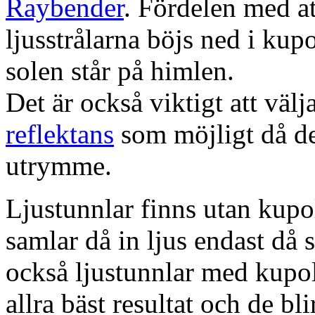
Raybender
. Fördelen med at
ljusstrålarna böjs ned i kup
solen står på himlen.
Det är också viktigt att väl
reflektans
som möjligt då dett
utrymme.
Ljustunnlar finns utan kupo
samlar då in ljus endast då s
också ljustunnlar med kupo
allra bäst resultat och de bl