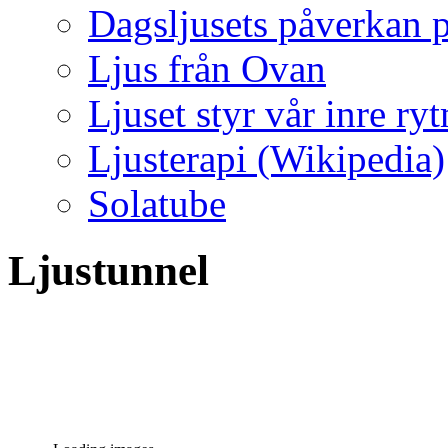
Dagsljusets påverkan p
Ljus från Ovan
Ljuset styr vår inre ry
Ljusterapi (Wikipedia)
Solatube
Ljustunnel