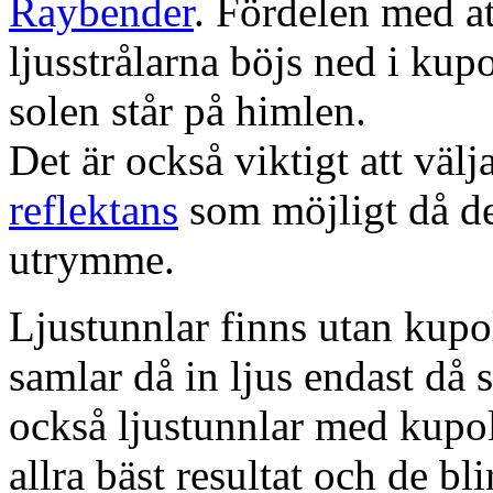
Raybender
. Fördelen med at
ljusstrålarna böjs ned i kup
solen står på himlen.
Det är också viktigt att väl
reflektans
som möjligt då dett
utrymme.
Ljustunnlar finns utan kupo
samlar då in ljus endast då s
också ljustunnlar med kupo
allra bäst resultat och de bl