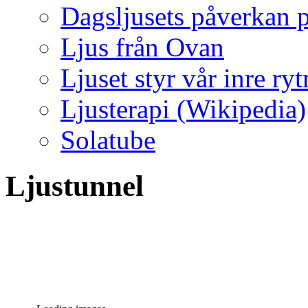
Dagsljusets påverkan p
Ljus från Ovan
Ljuset styr vår inre ry
Ljusterapi (Wikipedia)
Solatube
Ljustunnel