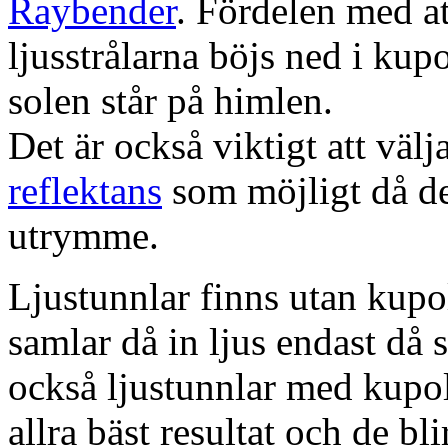
Raybender
. Fördelen med at
ljusstrålarna böjs ned i kup
solen står på himlen.
Det är också viktigt att väl
reflektans
som möjligt då dett
utrymme.
Ljustunnlar finns utan kupo
samlar då in ljus endast då s
också ljustunnlar med kupo
allra bäst resultat och de bl