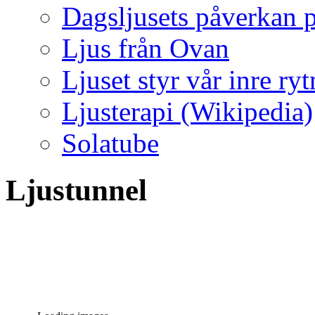
Dagsljusets påverkan p
Ljus från Ovan
Ljuset styr vår inre ry
Ljusterapi (Wikipedia)
Solatube
Ljustunnel