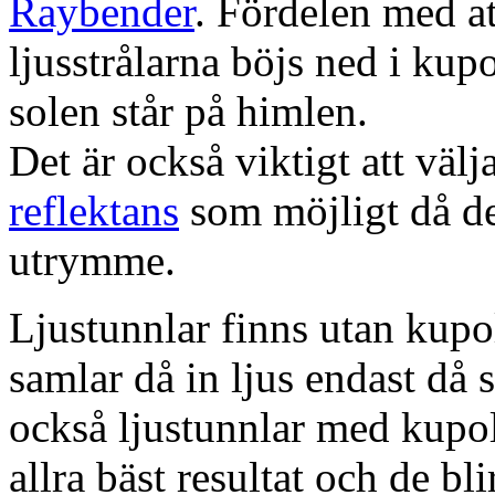
Raybender
. Fördelen med at
ljusstrålarna böjs ned i kup
solen står på himlen.
Det är också viktigt att väl
reflektans
som möjligt då dett
utrymme.
Ljustunnlar finns utan kupo
samlar då in ljus endast då s
också ljustunnlar med kupo
allra bäst resultat och de bl