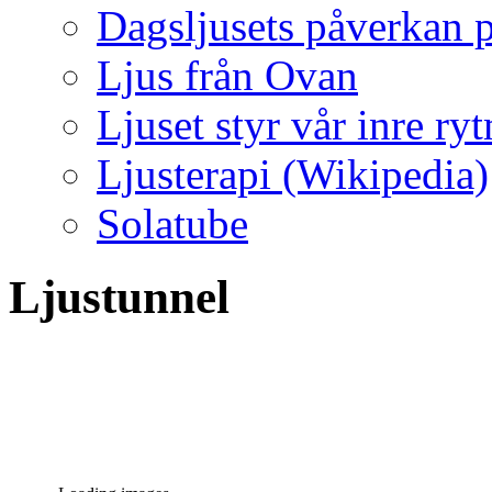
Dagsljusets påverkan p
Ljus från Ovan
Ljuset styr vår inre ry
Ljusterapi (Wikipedia)
Solatube
Ljustunnel