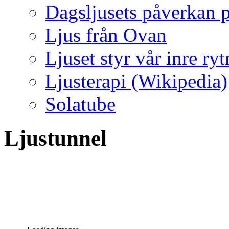
Dagsljusets påverkan p
Ljus från Ovan
Ljuset styr vår inre ry
Ljusterapi (Wikipedia)
Solatube
Ljustunnel