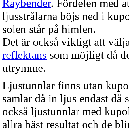
Raybender
. Fördelen med at
ljusstrålarna böjs ned i kup
solen står på himlen.
Det är också viktigt att väl
reflektans
som möjligt då dett
utrymme.
Ljustunnlar finns utan kupo
samlar då in ljus endast då s
också ljustunnlar med kupo
allra bäst resultat och de bl