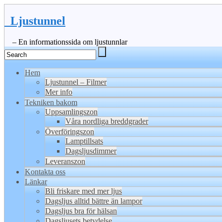
Ljustunnel
– En informationssida om ljustunnlar
Hem
Ljustunnel – Filmer
Mer info
Tekniken bakom
Uppsamlingszon
Våra nordliga breddgrader
Överföringszon
Lamptillsats
Dagsljusdimmer
Leveranszon
Kontakta oss
Länkar
Bli friskare med mer ljus
Dagsljus alltid bättre än lampor
Dagsljus bra för hälsan
Dagsljusets betydelse