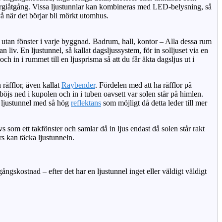
ergiåtgång. Vissa ljustunnlar kan kombineras med LED-belysning, så
vå när det börjar bli mörkt utomhus.
 utan fönster i varje byggnad. Badrum, hall, kontor – Alla dessa rum
n liv. En ljustunnel, så kallat dagsljussystem, för in solljuset via en
 och in i rummet till en ljusprisma så att du får äkta dagsljus ut i
räfflor, även kallat
Raybender
. Fördelen med att ha räfflor på
 böjs ned i kupolen och in i tuben oavsett var solen står på himlen.
en ljustunnel med så hög
reflektans
som möjligt då detta leder till mer
s som ett takfönster och samlar då in ljus endast då solen står rakt
rs kan täcka ljustunneln.
ångskostnad – efter det har en ljustunnel inget eller väldigt väldigt