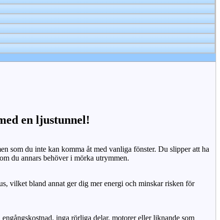
 med en ljustunnel!
n som du inte kan komma åt med vanliga fönster. Du slipper att ha
 som du annars behöver i mörka utrymmen.
us, vilket bland annat ger dig mer energi och minskar risken för
n engångskostnad, inga rörliga delar, motorer eller liknande som