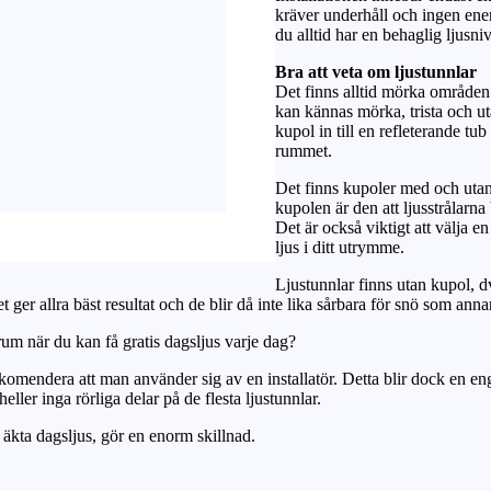
kräver underhåll och ingen en
du alltid har en behaglig ljusni
Bra att veta om ljustunnlar
Det finns alltid mörka områden
kan kännas mörka, trista och uta
kupol in till en refleterande tub
rummet.
Det finns kupoler med och utan 
kupolen är den att ljusstrålarna
Det är också viktigt att välja 
ljus i ditt utrymme.
Ljustunnlar finns utan kupol, dv
ger allra bäst resultat och de blir då inte lika sårbara för snö som anna
rum när du kan få gratis dagsljus varje dag?
rekomendera att man använder sig av en installatör. Detta blir dock en eng
eller inga rörliga delar på de flesta ljustunnlar.
 äkta dagsljus, gör en enorm skillnad.