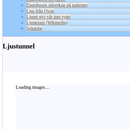
Dagsljusets påverkan på patienter
Ljus från Ovan
Ljuset styr vår inre rytm
Ljusterapi (Wikipedia)
Solatube
Ljustunnel
Loading images…